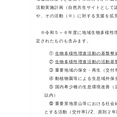
活動実施計画（自然共生サイトとして
や、その活動（※）に対する支援を拡
※令和５～６年度に地域生物多様性増
定されたものも含みます。
①
生物多様性増進活動の基盤整備
②
生物多様性増進活動の活動基盤
③ 重要地域の保全・再生（交付率
④ 動植物園等による生息域外保全
⑤ 国内希少種の生息環境改善（定
以内）
⓺ 重要里地里山等における社会
とする活動（交付率1/2、原則２