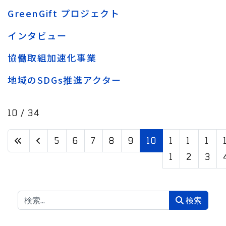
GreenGift プロジェクト
インタビュー
協働取組加速化事業
地域のSDGs推進アクター
10 / 34
5
6
7
8
9
10
1
1
1
1
2
3
検索
検索