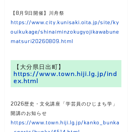
【8月9日開催】川舟祭
https://www.city.kunisaki.oita.jp/site/ky
ouikukage/shinaiminzokugyojikawabune
matsuri20260809.html
【大分県日出町】
https://www.town.hiji.lg.jp/ind
ex.html
2026歴史・文化講座「学芸員のひじまち学」
開講のお知らせ
https://www.town.hiji.lg.jp/kanko_bunka
_sports/bunka/4514.html