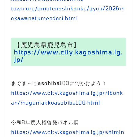
town.org/omotenashikanko/gyoji/2026in
okawanatumeodori.html
【鹿児島県鹿児島市】
https://www.city.kagoshima.lg.
jp/
まぐまっこasobiba100にでかけよう！
https://www.city.kagoshima.lg.jp/ribonk
an/magumakkoasobiba100.html
令和8年度人権啓発パネル展
https://www.city.kagoshima.lg.jp/shimin