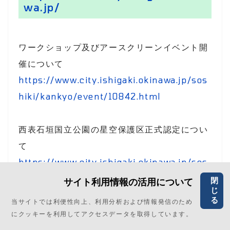
wa.jp/
ワークショップ及びアースクリーンイベント開
催について
https://www.city.ishigaki.okinawa.jp/sos
hiki/kankyo/event/10842.html
西表石垣国立公園の星空保護区正式認定につい
て
https://www.city.ishigaki.okinawa.jp/sos
hiki/kanko_bunka/star_tourism/12254.h
サイト利用情報の活用について
閉
じ
tml
る
当サイトでは利便性向上、利用分析および情報発信のため
にクッキーを利用してアクセスデータを取得しています。
海の事故ゼロキャンペーン