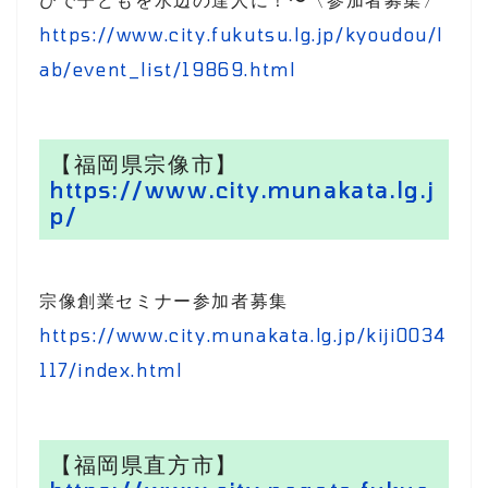
https://www.city.fukutsu.lg.jp/kyoudou/l
ab/event_list/19869.html
【福岡県宗像市】
https://www.city.munakata.lg.j
p/
宗像創業セミナー参加者募集
https://www.city.munakata.lg.jp/kiji0034
117/index.html
【福岡県直方市】