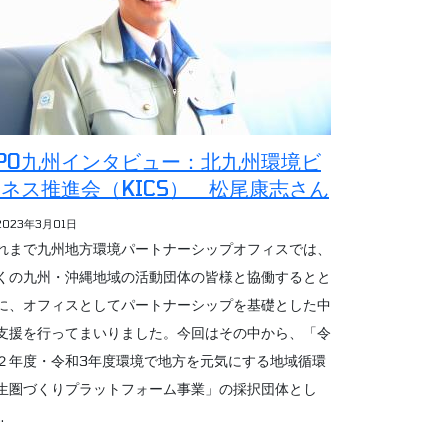
PO九州インタビュー：北九州環境ビ
ネス推進会（KICS） 松尾康志さん
2023年3月01日
れまで九州地方環境パートナーシップオフィスでは、
くの九州・沖縄地域の活動団体の皆様と協働するとと
に、オフィスとしてパートナーシップを基礎とした中
支援を行ってまいりました。今回はその中から、「令
２年度・令和3年度環境で地方を元気にする地域循環
生圏づくりプラットフォーム事業」の採択団体とし
.