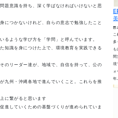
ら問題意識を持ち、深く学ばなければいけないと思
E
か身につかないけれど、自らの意志で勉強したこと
こ
ているような学び方を「学問」と呼んでいます。
多
った知識を身につけた上で、環境教育を実践できる
も
間
境
、そのリーダー達が、地域で、自信を持って、公の
ォ
年..
りが九州・沖縄各地で進んでいくこと。これらを推
向上に繋がると思います
を促進していくための基盤づくりが進められていま