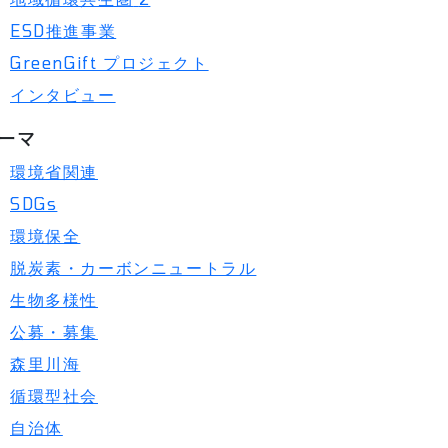
ESD推進事業
GreenGift プロジェクト
インタビュー
ーマ
環境省関連
SDGs
環境保全
脱炭素・カーボンニュートラル
生物多様性
公募・募集
森里川海
循環型社会
自治体