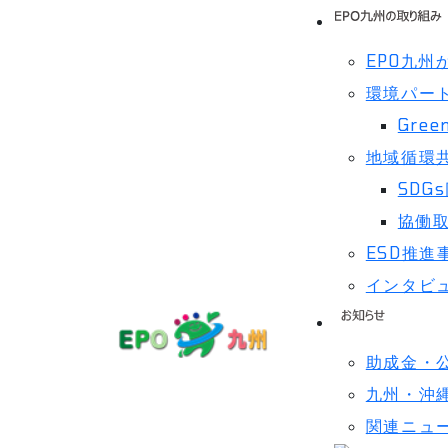
EPO九州
環境パー
Gree
地域循環
SDG
協働
ESD推進
インタビ
助成金・
九州・沖
関連ニュ