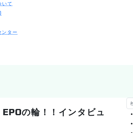
O
センター
検
EPOの輪！！インタビュ