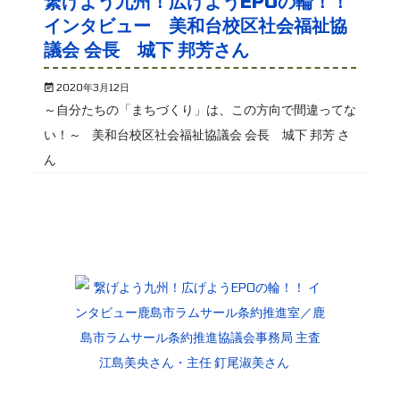
繋げよう九州！広げようEPOの輪！！
インタビュー 美和台校区社会福祉協
議会 会長 城下 邦芳さん
2020年3月12日
～自分たちの「まちづくり」は、この方向で間違ってな
い！～ 美和台校区社会福祉協議会 会長 城下 邦芳 さ
ん