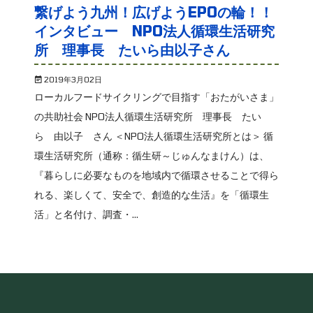
繋げよう九州！広げようEPOの輪！！
インタビュー NPO法人循環生活研究
所 理事長 たいら由以子さん
2019年3月02日
ローカルフードサイクリングで目指す「おたがいさま」
の共助社会 NPO法人循環生活研究所 理事長 たい
ら 由以子 さん ＜NPO法人循環生活研究所とは＞ 循
環生活研究所（通称：循生研～じゅんなまけん）は、
『暮らしに必要なものを地域内で循環させることで得ら
れる、楽しくて、安全で、創造的な生活』を「循環生
活」と名付け、調査・...