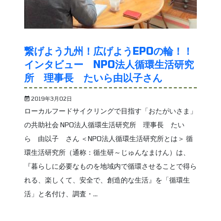
繋げよう九州！広げようEPOの輪！！
インタビュー NPO法人循環生活研究
所 理事長 たいら由以子さん
2019年3月02日
ローカルフードサイクリングで目指す「おたがいさま」
の共助社会 NPO法人循環生活研究所 理事長 たい
ら 由以子 さん ＜NPO法人循環生活研究所とは＞ 循
環生活研究所（通称：循生研～じゅんなまけん）は、
『暮らしに必要なものを地域内で循環させることで得ら
れる、楽しくて、安全で、創造的な生活』を「循環生
活」と名付け、調査・...