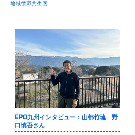
地域循環共生圏
EPO九州インタビュー：山都竹琉 野
口慎吾さん