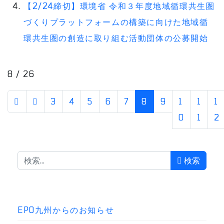
【2/24締切】環境省 令和３年度地域循環共生圏
づくりプラットフォームの構築に向けた地域循
環共生圏の創造に取り組む活動団体の公募開始
8 / 26
3
4
5
6
7
8
9
1
1
1
0
1
2
検索
検索
EPO九州からのお知らせ