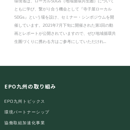
環境省は、ローカルSDGs（地域循環共生圏）について
ともに学び、繋がり合う機会として『寺子屋ローカル
SDGs』という場を設け、セミナー・シンポジウムを開
催しています。2021年7月下旬に開催された第1回の動
画とレポートが公開されていますので、ぜひ地域循環共
生圏づくりに携わる方はご参考にしていただけれ...
EPO九州の取り組み
EPO九州トピックス
環境パートナーシップ
協働取組加速化事業