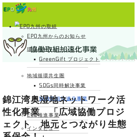
EPO九州からのお知らせ
環境パートナーシップ
GreenGift プロジェクト
地域循環共生圏
SDGs同時解決事業
錦江湾奥湿地ネットワーク活
協働取組加速化事業
性化事業 「広域協働プロジ
ESD推進事業
ェクト 地元とつながり生態
インタビュー
系保全！」