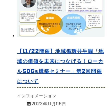
【11/22開催】地域循環共生圏「地
域の価値を未来につなげる！ローカ
ルSDGs構築セミナー」第2回開催
について
インフォメーション
2022年11月08日