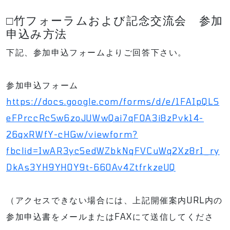
□竹フォーラムおよび記念交流会 参加
申込み方法
下記、参加申込フォームよりご回答下さい。
参加申込フォーム
https://docs.google.com/forms/d/e/1FAIpQLS
eFPrccRcSw6zoJUWwQai7qF0A3i8zPvk14-
26qxRWfY-cHGw/viewform?
fbclid=IwAR3ycSedWZbkNqFVCuWq2Xz8rI_ry
DkAs3YH9YH0Y9t-66OAv4ZtfrkzeUQ
（アクセスできない場合には、上記開催案内URL内の
参加申込書をメールまたはFAXにて送信してくださ