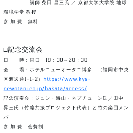
講師 柴田 昌三氏 ／ 京都大学大学院 地球
環境学堂 教授
参 加 費：無料
□記念交流会
日 時：同日 18：30～20：30
会 場：ホテルニューオータニ博多 （福岡市中央
区渡辺通1-1-2）
https://www.kys-
newotani.co.jp/hakata/access/
記念演奏会：ジュン・海山・ネプチューン氏／田中
昇三氏（竹凛共振プロジェクト代表）と竹の楽団メン
バー
参 加 費：会費制