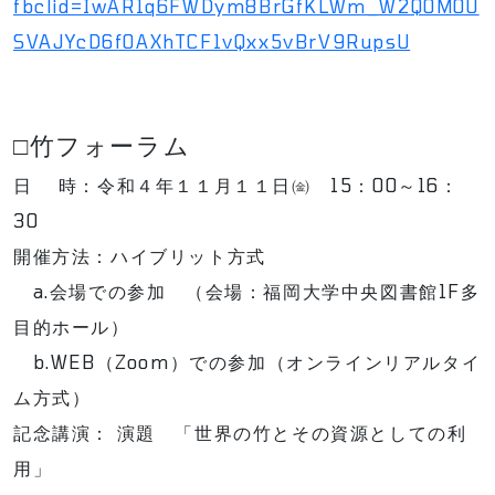
fbclid=IwAR1q6FWDym8BrGfKLWm_W2QOM0U
SVAJYcD6fOAXhTCF1vQxx5vBrV9RupsU
□竹フォーラム
日 時：令和４年１１月１１日㈮ 15：00～16：
30
開催方法：ハイブリット方式
a.会場での参加 （会場：福岡大学中央図書館1F多
目的ホール）
b.WEB（Zoom）での参加（オンラインリアルタイ
ム方式）
記念講演： 演題 「世界の竹とその資源としての利
用」