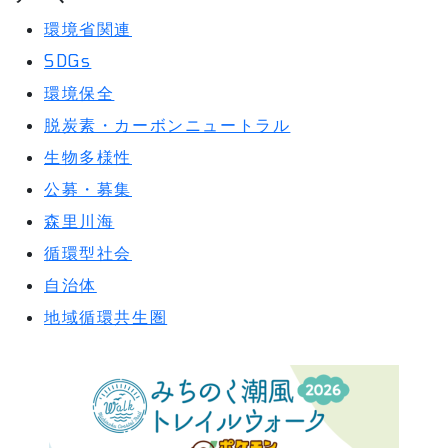
環境省関連
SDGs
環境保全
脱炭素・カーボンニュートラル
生物多様性
公募・募集
森里川海
循環型社会
自治体
地域循環共生圏