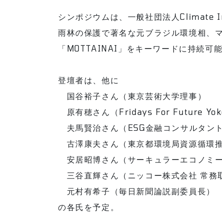
シンポジウムは、一般社団法人Climate 
雨林の保護で著名な元ブラジル環境相、
「MOTTAINAI」をキーワードに持続
登壇者は、他に
国谷裕子さん（東京芸術大学理事）
原有穂さん（Fridays For Future Yo
夫馬賢治さん（ESG金融コンサルタン
古澤康夫さん（東京都環境局資源循環推
安居昭博さん（サーキュラーエコノミ
三谷直輝さん（ニッコー株式会社 常務
元村有希子（毎日新聞論説副委員長）
の各氏を予定。