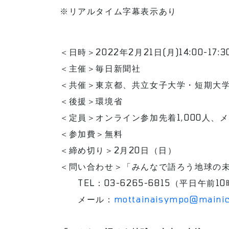
※リアルタイム字幕表示あり
＜日時＞2022年2月21日(月)14:00-1
＜主催＞毎日新聞社
＜共催＞東京都、共立女子大学・短期大
＜後援＞環境省
＜定員＞オンライン参加先着1,000人、
＜参加費＞無料
＜締め切り＞2月20日（日）
＜問い合わせ＞「みんなで語ろう地球の
TEL
：03-6265-6815（平日午前
メール：
mottainaisympo@mainich