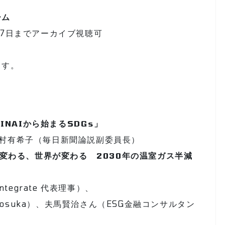
ーム
7日までアーカイブ視聴可
ます。
INAIから始まるSDGs」
村有希子（毎日新聞論説副委員長）
が変わる、世界が変わる 2030年の温室ガス半減
tegrate 代表理事）、
 Yokosuka）、夫馬賢治さん（ESG金融コンサルタン