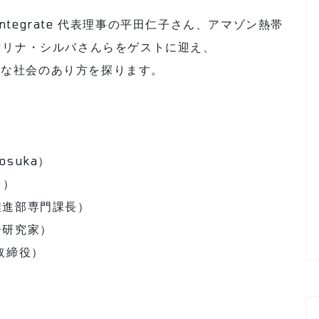
Integrate 代表理事の平田仁子さん、アマゾン熱帯
マリナ・シルバさんらをゲストに迎え、
可能な社会のあり方を探ります。
kosuka）
ト）
進部専門課長）
ー研究家）
取締役）