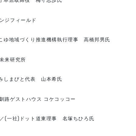
ンジフィールド
)こゆ地域づくり推進機構執行理事 高橋邦男氏
未来研究所
)みしまびと代表 山本希氏
釧路ゲストハウス コケコッコー
／(一社)ドット道東理事 名塚ちひろ氏