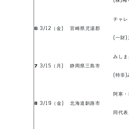
チャレ
6
3/12（金)
宮崎県児湯郡
(一財
みしま
7
3/15（月)
静岡県三島市
(特非
阿寒・
8
3/19（金)
北海道釧路市
同代表