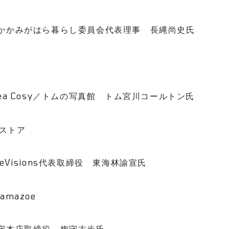
)かかみがはら暮らし委員会代表理事 長縄尚史氏
 Tea Cosy／トムの写真館 トム宮川コールトン氏
ストア
eeVisions代表取締役 東海林諭宣氏
yamazoe
梅守本店取締役 梅守志歩氏