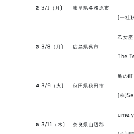
2
3/1（月)
岐阜県各務原市
(一社
乙女座
3
3/8（月)
広島県呉市
The
亀の町
4
3/9（火)
秋田県秋田市
(株)S
ume,
5
3/11（木)
奈良県山辺郡
(株)