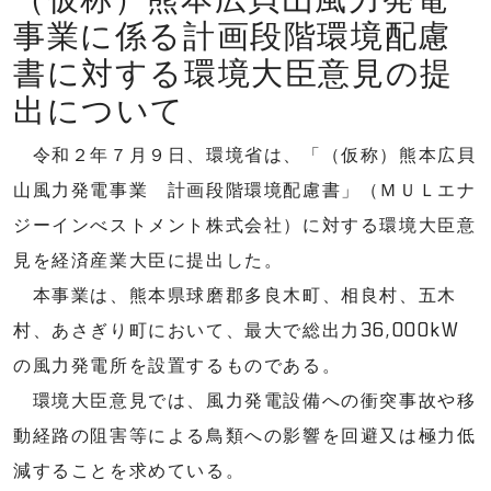
事業に係る計画段階環境配慮
書に対する環境大臣意見の提
出について
令和２年７月９日、環境省は、「（仮称）熊本広貝
山風力発電事業 計画段階環境配慮書」（ＭＵＬエナ
ジーインべストメント株式会社）に対する環境大臣意
見を経済産業大臣に提出した。
本事業は、熊本県球磨郡多良木町、相良村、五木
村、あさぎり町において、最大で総出力36,000kW
の風力発電所を設置するものである。
環境大臣意見では、風力発電設備への衝突事故や移
動経路の阻害等による鳥類への影響を回避又は極力低
減することを求めている。