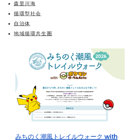
森里川海
循環型社会
自治体
地域循環共生圏
みちのく潮風トレイルウォーク with