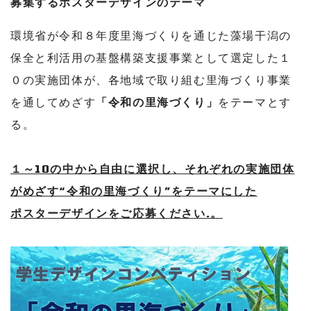
募集するポスターデザインのテーマ
環境省が令和８年度里海づくりを通じた藻場干潟の
保全と利活用の基盤構築支援事業として選定した１
０の実施団体が、各地域で取り組む里海づくり事業
を通してめざす
「令和の里海づくり」
をテーマとす
る。
１～10の中から自由に選択し、それぞれの実施団体
がめざす“令和の里海づくり”をテーマにした
ポスターデザインをご応募ください.。