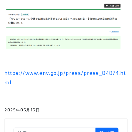
https://www.env.go.jp/press/press_04874.ht
ml
2025年05月15日
検索