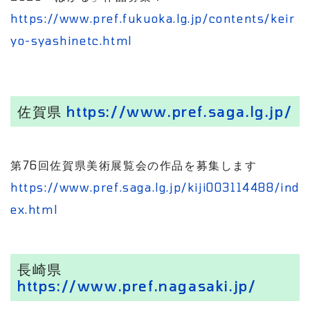
https://www.pref.fukuoka.lg.jp/contents/keir
yo-syashinetc.html
佐賀県
https://www.pref.saga.lg.jp/
第76回佐賀県美術展覧会の作品を募集します
https://www.pref.saga.lg.jp/kiji003114488/ind
ex.html
長崎県
https://www.pref.nagasaki.jp/