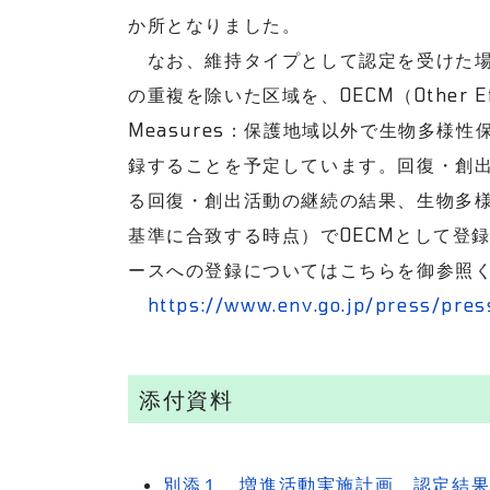
か所となりました。
なお、維持タイプとして認定を受けた場
の重複を除いた区域を、OECM（Other Effect
Measures：保護地域以外で生物多様
録することを予定しています。回復・創
る回復・創出活動の継続の結果、生物多
基準に合致する時点）でOECMとして登
ースへの登録についてはこちらを御参照
https://www.env.go.jp/press/pre
添付資料
別添１ 増進活動実施計画 認定結果（令