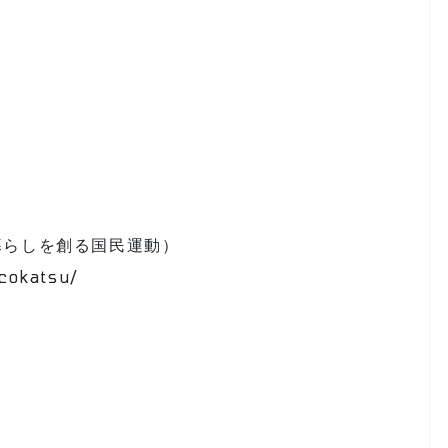
暮らしを創る国民運動）
ecokatsu/