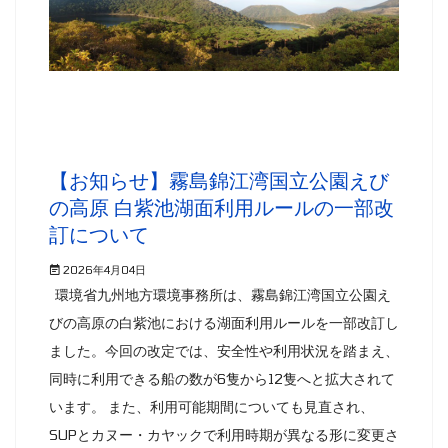
【お知らせ】霧島錦江湾国立公園えび
の高原 白紫池湖面利用ルールの一部改
訂について
2026年4月04日
環境省九州地方環境事務所は、霧島錦江湾国立公園え
びの高原の白紫池における湖面利用ルールを一部改訂し
ました。今回の改定では、安全性や利用状況を踏まえ、
同時に利用できる船の数が6隻から12隻へと拡大されて
います。 また、利用可能期間についても見直され、
SUPとカヌー・カヤックで利用時期が異なる形に変更さ