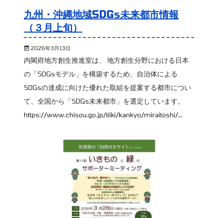
九州・沖縄地域SDGs未来都市情報
（３月上旬）
2026年3月13日
内閣府地方創生推進室は、 地方創生分野における日本
の「SDGsモデル」を構築するため、自治体による
SDGsの達成に向けた優れた取組を提案する都市につい
て、全国から「SDGs未来都市」を選定しています。
https://www.chisou.go.jp/tiiki/kankyo/miraitoshi/...