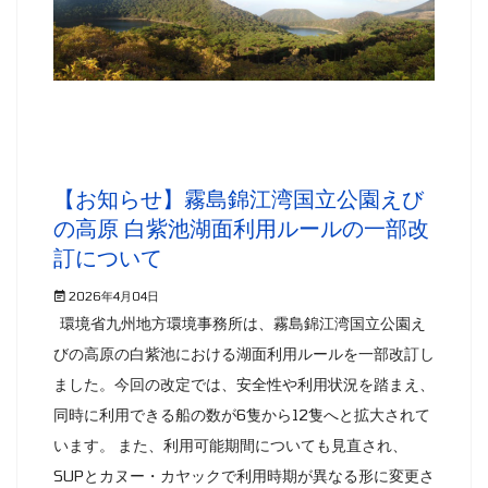
【お知らせ】霧島錦江湾国立公園えび
の高原 白紫池湖面利用ルールの一部改
訂について
2026年4月04日
環境省九州地方環境事務所は、霧島錦江湾国立公園え
びの高原の白紫池における湖面利用ルールを一部改訂し
ました。今回の改定では、安全性や利用状況を踏まえ、
同時に利用できる船の数が6隻から12隻へと拡大されて
います。 また、利用可能期間についても見直され、
SUPとカヌー・カヤックで利用時期が異なる形に変更さ