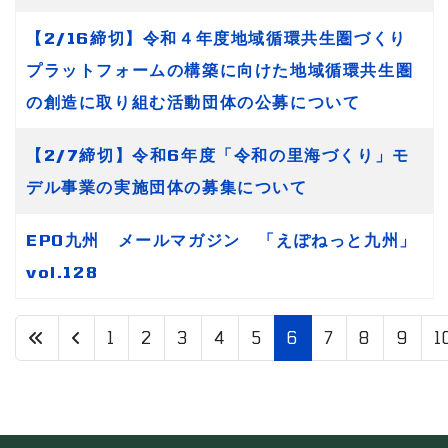
【2/16締切】令和４年度地域循環共生圏づくり
プラットフォームの構築に向けた地域循環共生圏
の創造に取り組む活動団体の公募について
【2/7締切】令和6年度「令和の里海づくり」モ
デル事業の実施団体の募集について
EPO九州 メールマガジン 「えぽねっと九州」
vol.128
1
2
3
4
5
6
7
8
9
1
6 / 79