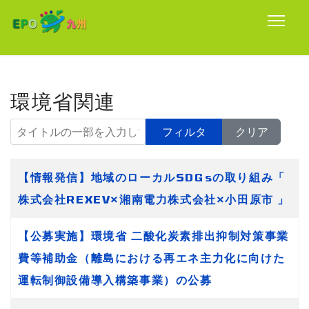
環境省関連
タイトルの一部を入力してください
フィルタ
クリア
タイトル
【情報発信】地域のローカルSDGsの取り組み「
株式会社REXEV×湘南電力株式会社×小田原市 」
【公募実施】環境省 二酸化炭素排出抑制対策事業
費等補助金（離島における再エネ主力化に向けた
運転制御設備導入構築事業）の公募