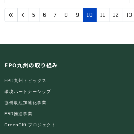
5
6
7
8
9
10
11
12
13
10 / 79
EPO九州の取り組み
EPO九州トピックス
環境パートナーシップ
協働取組加速化事業
ESD推進事業
GreenGift プロジェクト