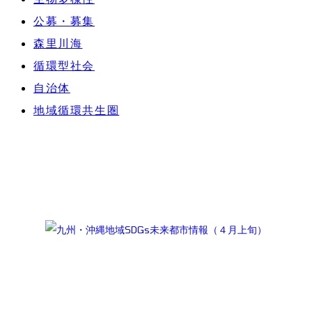
公募・募集
森里川海
循環型社会
自治体
地域循環共生圏