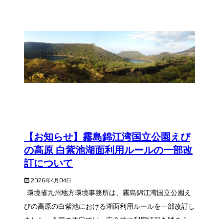
【お知らせ】霧島錦江湾国立公園えび
の高原 白紫池湖面利用ルールの一部改
訂について
2026年4月04日
環境省九州地方環境事務所は、霧島錦江湾国立公園え
びの高原の白紫池における湖面利用ルールを一部改訂し