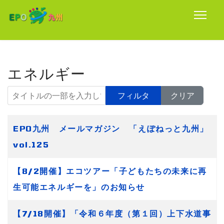
エネルギー
タイトルの一部を入力してください
フィルタ
クリア
タイトル
EPO九州 メールマガジン 「えぽねっと九州」
vol.125
【8/2開催】エコツアー「子どもたちの未来に再
生可能エネルギーを」のお知らせ
【7/18開催】「令和６年度（第１回）上下水道事