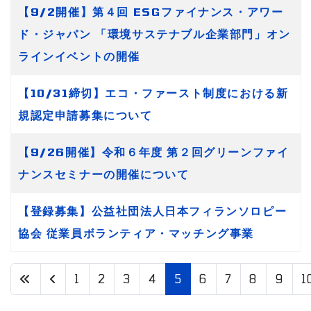
【9/2開催】第４回 ESGファイナンス・アワー
ド・ジャパン 「環境サステナブル企業部門」オン
ラインイベントの開催
【10/31締切】エコ・ファースト制度における新
規認定申請募集について
【9/26開催】令和６年度 第２回グリーンファイ
ナンスセミナーの開催について
【登録募集】公益社団法人日本フィランソロピー
協会 従業員ボランティア・マッチング事業
1
2
3
4
5
6
7
8
9
1
5 / 17