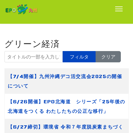
グリーン経済
タイトルの一部を入力してください
フィルタ
クリア
タイトル
【7/4開催】九州沖縄デコ活交流会2025の開催
について
【6/26開催】EPO北海道 シリーズ「25年後の
北海道をつくる わたしたちの公正な移行」
【6/27締切】環境省 令和７年度脱炭素まちづく