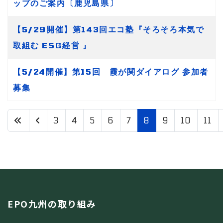
ップのご案内〔鹿児島県〕
【5/29開催】第143回エコ塾『そろそろ本気で
取組む ESG経営 』
【5/24開催】第15回 霞が関ダイアログ 参加者
募集
3
4
5
6
7
8
9
10
11
8 / 17
EPO九州の取り組み