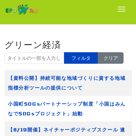
グリーン経済
タイトルの一部を入力してください
フィルタ
クリア
タイトル
【資料公開】持続可能な地域づくりに資する地域
指標分析ツールの提供について
小国町SDGsパートナーシップ制度「小国はみん
なでSDGsプロジェクト」始動
【8/19開催】ネイチャーポジティブスクール 連