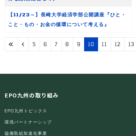
【11/23～】長崎大学経済学部公開講座『ひと・
こと・もの・お金の循環について考える』
5
6
7
8
9
10
11
12
13
10 / 17
EPO九州の取り組み
EPO九州トピックス
環境パートナーシップ
協働取組加速化事業