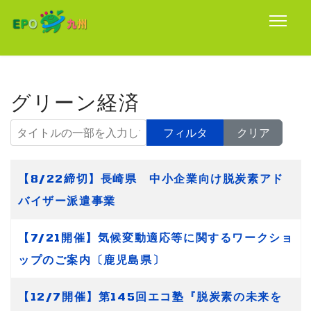
グリーン経済
タイトルの一部を入力してください
フィルタ
クリア
タイトル
【8/22締切】長崎県 中小企業向け脱炭素アド
バイザー派遣事業
【7/21開催】気候変動適応等に関するワークショ
ップのご案内〔鹿児島県〕
【12/7開催】第145回エコ塾『脱炭素の未来を