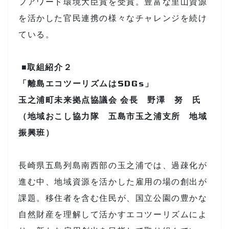
フアワード環境大臣賞を受賞。豊富な里山資源
を活かした官民連携の様々なチャレンジを続け
ている。
■取組紹介２
「離島エコツーリズムはSDGs」
玉之浦町未来拠点協議会 会長 野澤 努 氏
（地域おこし協力隊 五島市玉之浦支所 地域
振興班）
長崎県五島列島南西部の玉之浦では、過疎化が
進む中、地域資源を活かした雇用の場の創出が
課題。移住者を含む住民が、国立公園の豊かな
自然財産を理解して活かすエコツーリズムによ