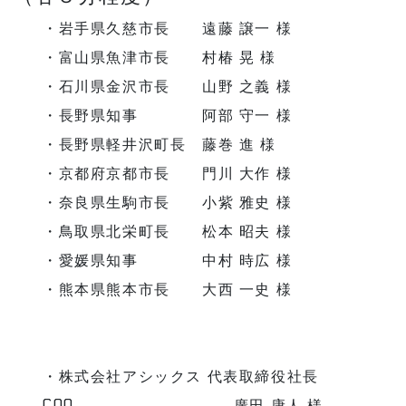
・岩手県久慈市長 遠藤 譲一 様
・富山県魚津市長 村椿 晃 様
・石川県金沢市長 山野 之義 様
・長野県知事 阿部 守一 様
・長野県軽井沢町長 藤巻 進 様
・京都府京都市長 門川 大作 様
・奈良県生駒市長 小紫 雅史 様
・鳥取県北栄町長 松本 昭夫 様
・愛媛県知事 中村 時広 様
・熊本県熊本市長 大西 一史 様
・株式会社アシックス 代表取締役社長
COO 廣田 康人 様