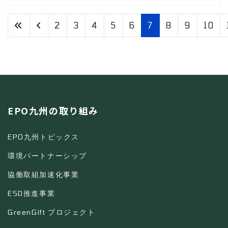
2
3
4
5
6
7
8
9
10
7 / 65
EPO九州の取り組み
EPO九州トピックス
環境パートナーシップ
協働取組加速化事業
ESD推進事業
GreenGift プロジェクト