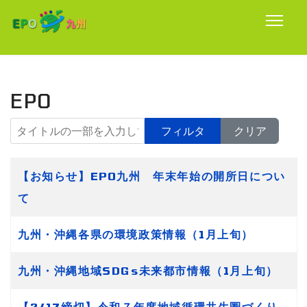
EPO
タイトルの一部を入力してください
フィルタ
クリア
タイトル
【お知らせ】EPO九州 年末年始の開所日につい
て
九州・沖縄各県の環境政策情報（1月上旬）
九州・沖縄地域SDGs未来都市情報（1月上旬）
【2/17締切】令和７年度地域循環共生圏づくり