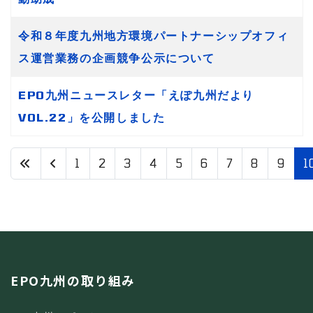
令和８年度九州地方環境パートナーシップオフィ
ス運営業務の企画競争公示について
EPO九州ニュースレター「えぽ九州だより
VOL.22」を公開しました
1
2
3
4
5
6
7
8
9
1
10 / 10
EPO九州の取り組み