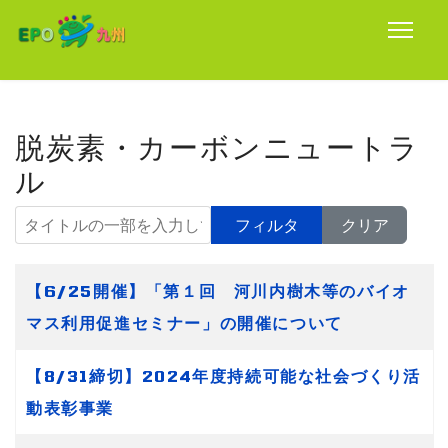
脱炭素・カーボンニュートラ
ル
タイトルの一部を入力してください
フィルタ
クリア
タイトル
【6/25開催】「第１回 河川内樹木等のバイオ
マス利用促進セミナー」の開催について
【8/31締切】2024年度持続可能な社会づくり活
動表彰事業