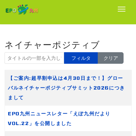
ネイチャーポジティブ
タイトルの一部を入力してください
フィルタ
クリア
タイトル
【ご案内:超早割申込は4月30日まで！】グロー
バルネイチャーポジティブサミット2026につき
まして
EPO九州ニュースレター「えぽ九州だより
VOL.22」を公開しました