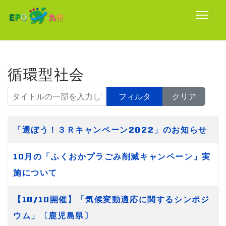
循環型社会
タイトルの一部を入力してください
フィルタ
クリア
タイトル
「選ぼう！３Ｒキャンペーン2022」のお知らせ
10月の「ふくおかプラごみ削減キャンペーン」実
施について
【10/10開催】「気候変動適応に関するシンポジ
ウム」〔鹿児島県〕