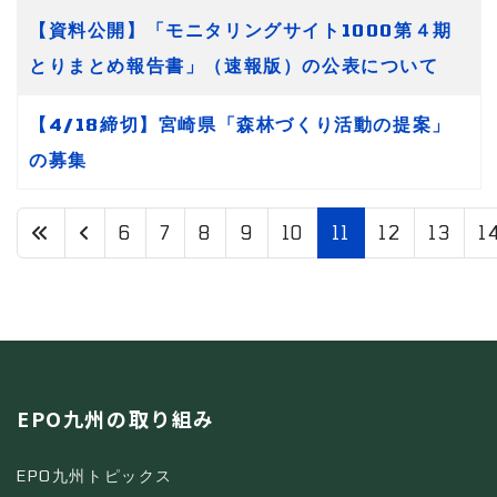
【資料公開】「モニタリングサイト1000第４期
とりまとめ報告書」（速報版）の公表について
【4/18締切】宮崎県「森林づくり活動の提案」
の募集
6
7
8
9
10
11
12
13
1
11 / 31
EPO九州の取り組み
EPO九州トピックス