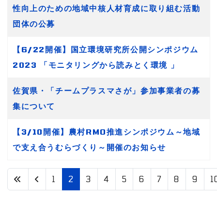
性向上のための地域中核人材育成に取り組む活動
団体の公募
【6/22開催】国立環境研究所公開シンポジウム
2023 「モニタリングから読みとく環境 」
佐賀県・「チームプラスマさが」参加事業者の募
集について
【3/10開催】農村RMO推進シンポジウム～地域
で支え合うむらづくり～開催のお知らせ
1
2
3
4
5
6
7
8
9
1
2 / 31