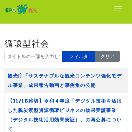
循環型社会
タイトルの一部を入力してください
フィルタ
クリア
タイトル
観光庁「サステナブルな観光コンテンツ強化モデ
ル事業」成果報告動画と事例集の公開
【11/16締切】令和４年度「デジタル技術を活用
した脱炭素型資源循環ビジネスの効果実証事業
（デジタル技術活用効果実証）」の再公募につい
て