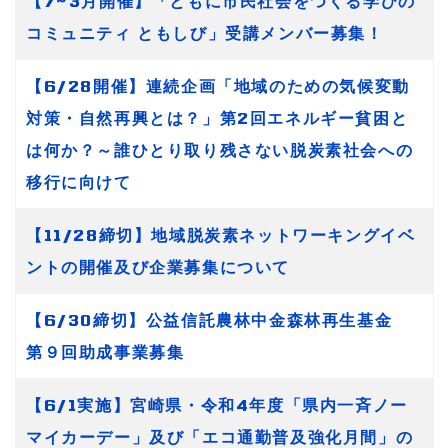
【7~3月開催】「ともに市民社会をつくる学びの
コミュニティ ともしび」受講メンバー募集！
【6/28開催】連続企画「地域のための気候変動
対策・自然再興とは？」第2回エネルギー貧困と
は何か？～誰ひとり取り残さない脱炭素社会への
移行に向けて
【11/28締切】地域脱炭素ネットワーキングイベ
ントの開催及び企業募集について
【6/30締切】公益信託農林中金森林再生基金
第９回助成事業募集
【6/1実施】宮崎県・令和4年度「県内一斉ノー
マイカーデー」及び「エコ通勤普及強化月間」の