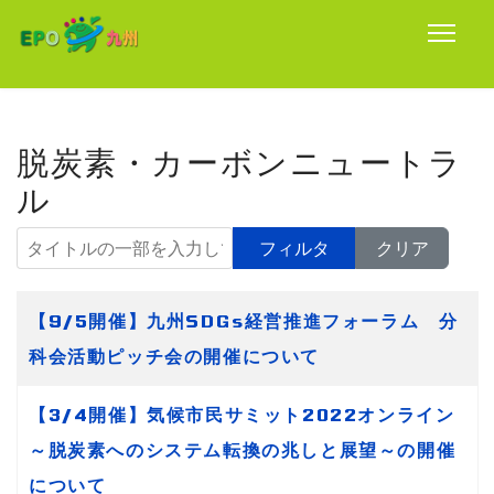
脱炭素・カーボンニュートラ
ル
タイトルの一部を入力してください
フィルタ
クリア
タイトル
【9/5開催】九州SDGs経営推進フォーラム 分
科会活動ピッチ会の開催について
【3/4開催】気候市民サミット2022オンライン
～脱炭素へのシステム転換の兆しと展望～の開催
について