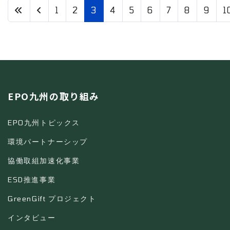
1
2
3
4
5
6
7
8
9
1
3 / 34
EPO九州の取り組み
EPO九州トピックス
環境パートナーシップ
協働取組加速化事業
ESD推進事業
GreenGift プロジェクト
インタビュー