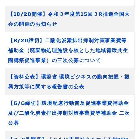
【10/20開催】令和３年度第15回３R推進全国大
会の開催のお知らせ
【8/20締切】二酸化炭素排出抑制対策事業費等
補助金（廃棄物処理施設を核とした地域循環共生
圏構築促進事業）の三次公募について
【資料公表】環境省 環境ビジネスの動向把握・振
興方策等に関する報告書の公表
【6/6締切】環境配慮行動普及促進事業費補助金
及び二酸化炭素排出抑制対策事業費等補助金 二次
公募