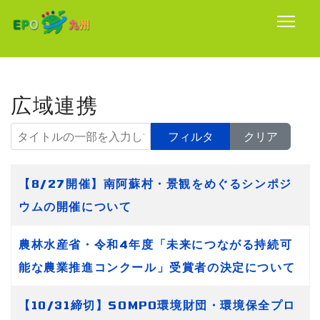
広域連携
タイトルの一部を入力してください
フィルタ
クリア
タイトル
【8/27開催】南阿蘇村・景観をめぐるシンポジ
ウムの開催について
農林水産省・令和4年度「未来につながる持続可
能な農業推進コンクール」受賞者の決定について
【10/31締切】SOMPO環境財団・環境保全プロ