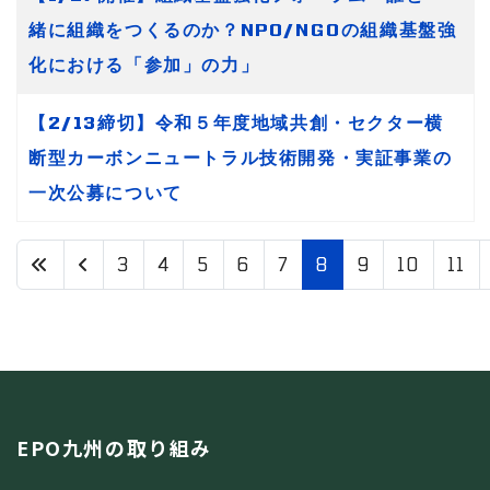
緒に組織をつくるのか？NPO/NGOの組織基盤強
化における「参加」の力」
【2/13締切】令和５年度地域共創・セクター横
断型カーボンニュートラル技術開発・実証事業の
一次公募について
3
4
5
6
7
8
9
10
11
8 / 20
EPO九州の取り組み