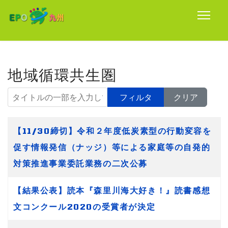
地域循環共生圏
タイトルの一部を入力してください
フィルタ
クリア
タイトル
【11/30締切】令和２年度低炭素型の行動変容を
促す情報発信（ナッジ）等による家庭等の自発的
対策推進事業委託業務の二次公募
【結果公表】読本『森里川海大好き！』読書感想
文コンクール2020の受賞者が決定