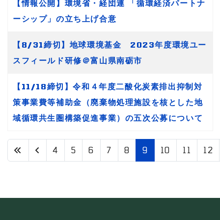
【情報公開】環境省・経団連 「循環経済パートナ
ーシップ」の立ち上げ合意
【8/31締切】地球環境基金 2023年度環境ユー
スフィールド研修＠富山県南砺市
【11/18締切】令和４年度二酸化炭素排出抑制対
策事業費等補助金（廃棄物処理施設を核とした地
域循環共生圏構築促進事業）の五次公募について
4
5
6
7
8
9
10
11
12
9 / 28